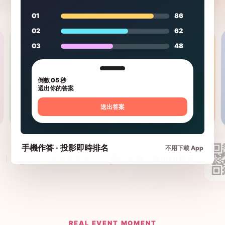
01
86
02
62
03
48
倒數 05 秒
選出你的答案
送出答案
手機作答 · 投影即時排名
不用下載 App
REAL EVENT MOMENT