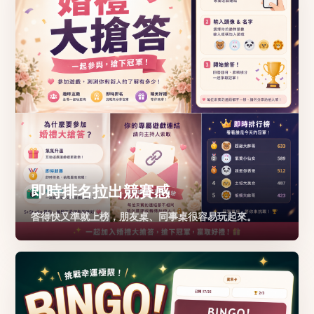
即時排名拉出競賽感
答得快又準就上榜，朋友桌、同事桌很容易玩起來。